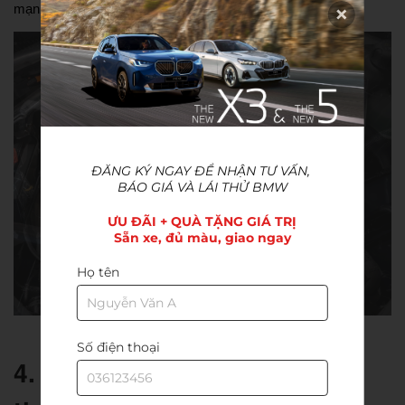
mạnh mẽ hơn với hiệu suất cao hơn.
ĐĂNG KÝ NGAY ĐỂ NHẬN TƯ VẤN, 
BÁO GIÁ VÀ LÁI THỬ BMW
ƯU ĐÃI + QUÀ TẶNG GIÁ TRỊ

Sẵn xe, đủ màu, giao ngay
Họ tên
Số điện thoại
4. Động cơ xăng 6 xi-lanh