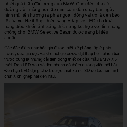
nhiệt quả thận đặc trưng của BMW. Cụm đèn pha có
đường viền mỏng hơn 35 mm, cụm đèn chạy ban ngày
hình mũi tên hướng ra phía ngoài, đóng vai trò là đèn báo
rẽ của xe. Hệ thống chiếu sáng Adaptive LED cho khả
năng điều khiển ánh sáng thích ứng kết hợp với tính năng
chống chói BMW Selective Beam được trang bị tiêu
chuẩn.
Các đặc điểm như hốc gió được thiết kế phẳng, ốp ở phía
trước, cửa gió dọc và khe hút gió được đặt thấp hơn phiên bản
trước cũng là những cải tiến trong thiết kế của mẫu BMW X5
mới. Đèn LED sau và đèn phanh có thêm đường viền nổi bật.
Đèn hậu LED dạng chữ L được thiết kế nổi 3D sẽ tạo nên hình
chữ X khi ghép hai đèn hậu.