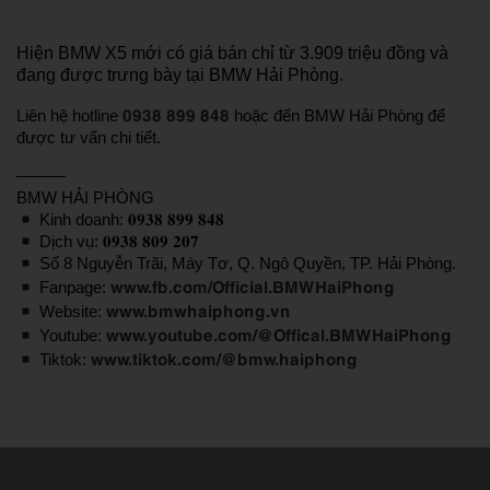
Hiện BMW X5 mới có giá bán chỉ từ 3.909 triệu đồng và
đang được trưng bày tại BMW Hải Phòng.
0938 899 848
Liên hệ hotline
hoặc đến BMW Hải Phòng để
được tư vấn chi tiết.
———
BMW HẢI PHÒNG
Kinh doanh: 𝟎𝟗𝟑𝟖 𝟖𝟗𝟗 𝟖𝟒𝟖
Dịch vụ: 𝟎𝟗𝟑𝟖 𝟖𝟎𝟗 𝟐𝟎𝟕
Số 8 Nguyễn Trãi, Máy Tơ, Q. Ngô Quyền, TP. Hải Phòng.
www.fb.com/Official.BMWHaiPhong
Fanpage:
www.bmwhaiphong.vn
Website:
www.youtube.com/@Offical.BMWHaiPhong
Youtube:
www.tiktok.com/@bmw.haiphong
Tiktok: