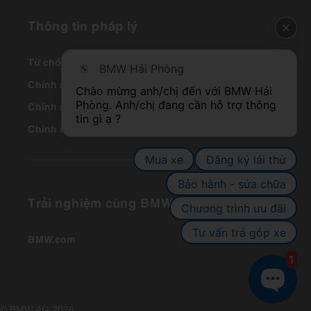
Thông tin pháp lý
Từ chối trách nhiệm pháp lý
BMW Hải Phòng
Chính sách Thanh toán
Chào mừng anh/chị đến với BMW Hải 
Phòng. Anh/chị đang cần hỗ trợ thông 
Chính sách Bảo mật
Chính sách Giao nhận - Vận chuyển
Mua xe
Đăng ký lái thử
Bảo hành - sửa chữa
Trải nghiệm cùng BMW
Chương trình ưu đãi
Tư vấn trả góp xe
BMW.com
1
© BMW AG 2026