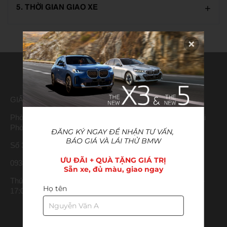
5. THỜI GIAN GIAO XE
CÔNG TY TNHH THACO AUTO HẢI PHÒNG
GIẤY CNĐKDN: 0202146932 -Ngày cấp 07/01/2022
Phòng Đăng ký kinh doanh Sở Kế hoạch và Đầu tư TP. Hải
Phòng
ĐĂNG KÝ NGAY ĐỂ NHẬN TƯ VẤN, 
BÁO GIÁ VÀ LÁI THỬ BMW
Số 336 đường Hà Nội, Hồng Bàng, Hải Phòng, Việt Nam.
ƯU ĐÃI + QUÀ TẶNG GIÁ TRỊ

0938 899 848
Sẵn xe, đủ màu, giao ngay
Thứ 2 – Thứ 6 : 08:00 – 18:00 | Thứ 7 – Chủ Nhật : 08:00 –
Họ tên
17:00.